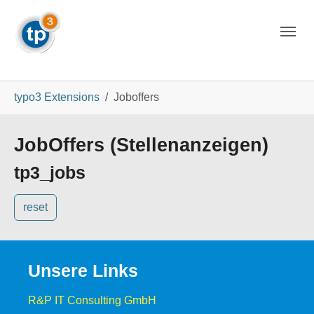
Skip to main navigation
Skip to main content
Skip to page footer
You are here:
typo3 Extensions
Joboffers
JobOffers (Stellenanzeigen)
tp3_jobs
reset
Unsere Links
R&P IT Consulting GmbH