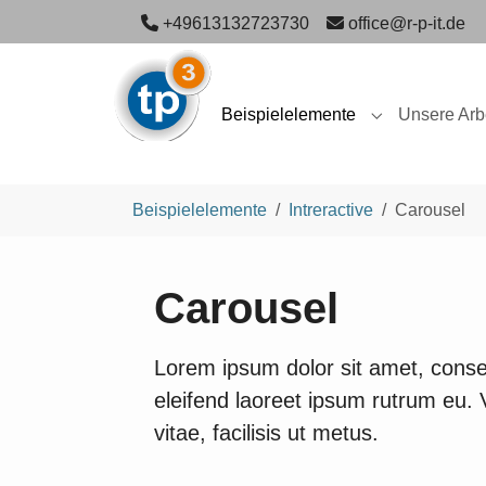
Skip to main navigation
Skip to main content
Skip to page footer
+49613132723730
office@r-p-it.de
Beispielelemente
Unsere Arb
Submenu for "
You are here:
Beispielelemente
Intreractive
Carousel
Carousel
Lorem ipsum dolor sit amet, consec
eleifend laoreet ipsum rutrum eu.
vitae, facilisis ut metus.