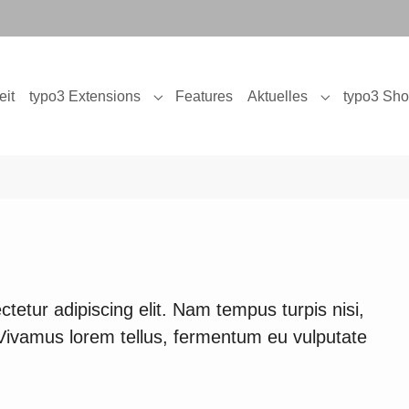
eit
typo3 Extensions
Features
Aktuelles
typo3 Sh
Beispielelemente"
Submenu for "typo3 Extensions"
Submenu for 
tetur adipiscing elit. Nam tempus turpis nisi,
 Vivamus lorem tellus, fermentum eu vulputate