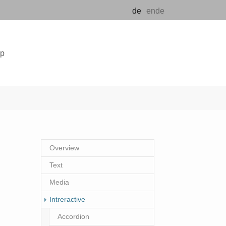
de
en
de
op
"Aktuelles"
Overview
Text
Media
Intreractive
Accordion