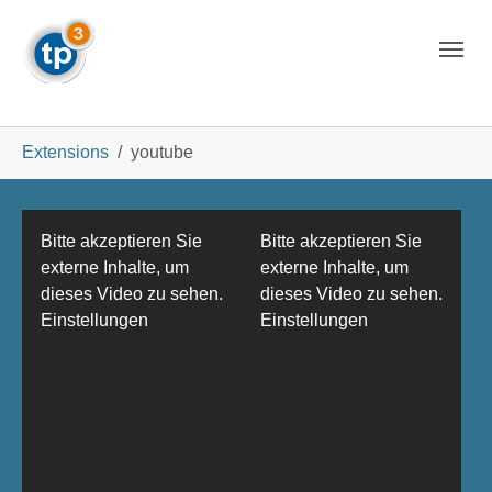
Skip to main navigation
Skip to main content
Skip to page footer
You are here:
Extensions
youtube
Bitte akzeptieren Sie
Bitte akzeptieren Sie
externe Inhalte, um
externe Inhalte, um
dieses Video zu sehen.
dieses Video zu sehen.
Einstellungen
Einstellungen