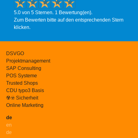
5.0 von 5 Sternen. 1 Bewertung(en).
Zum Bewerten bitte auf den entsprechenden Stern
klicken.
DSVGO
Projektmanagement
SAP Consulting
POS Systeme
Trusted Shops
CDU typo3 Basis
☢️☣️ Sicherheit
Online Marketing
de
en
de